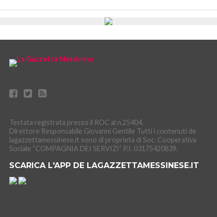
Testata registrata presso il ROC al n.25404.
Direttore Responsabile Giovanni Gentile Tutti i contenuti de
lagazzettamessinese.it sono di proprietà di Soc. Cooperativa
Sociale “COMPAGNIA DEI SERVIZI” P.I. 03175420839.
SCARICA L'APP DE LAGAZZETTAMESSINESE.IT