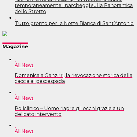
temporaneamente i parcheggi sulla Panoramica
dello Stretto
Tutto pronto per la Notte Bianca di Sant’Antonio
Navigazione
Magazine
articoli
All News
Domenica a Ganzirri, la rievocazione storica della
caccia al pescespada
All News
Policlinico – Uomo riapre gli occhi grazie a un
delicato intervento
All News