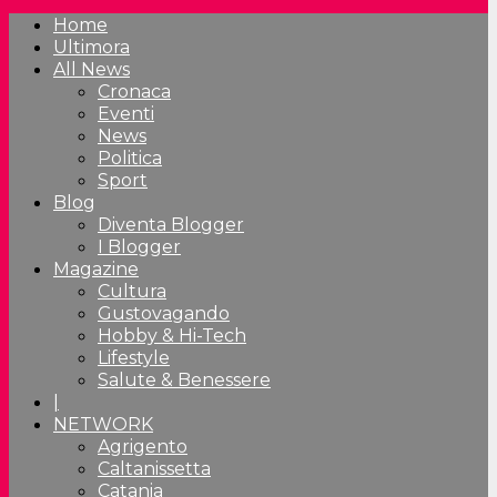
Home
Ultimora
All News
Cronaca
Eventi
News
Politica
Sport
Blog
Diventa Blogger
I Blogger
Magazine
Cultura
Gustovagando
Hobby & Hi-Tech
Lifestyle
Salute & Benessere
|
NETWORK
Agrigento
Caltanissetta
Catania