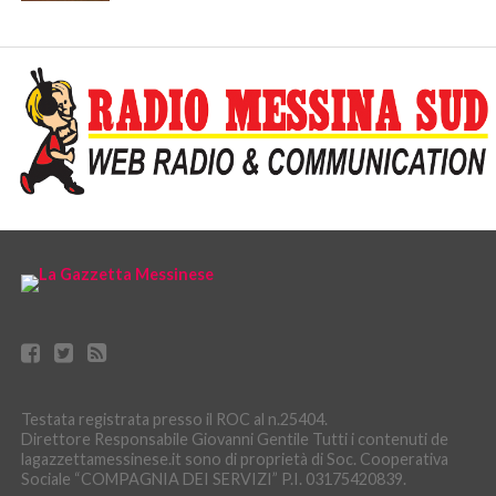
Testata registrata presso il ROC al n.25404.
Direttore Responsabile Giovanni Gentile Tutti i contenuti de
lagazzettamessinese.it sono di proprietà di Soc. Cooperativa
Sociale “COMPAGNIA DEI SERVIZI” P.I. 03175420839.