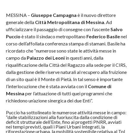
MESSINA –
Giuseppe Campagna
è il nuovo direttore
generale della
Città Metropolitana di Messina
. Ad
ufficializzare il passaggio di consegne con l’uscente
Salvo
Puccio
è stato il sindaco metropolitano
Federico Basile
nel
corso dell’affollata conferenza stampa di stamani. Basile ha
ricordato che “numerose sono state le attività messe in
campo da
Palazzo dei Leoni
in questi anni, dalla
riqualificazione della Città del Ragazzo alla sede per il CIRS,
dalla gestione delle riserve naturali al recupero alla fruizione
di un sito qual è il Monte di Pietà. In tal senso è importante
l’interlocuzione che è stata avviata con il
Comune di
Messina
per l’attuazione di tutti quei programmi che
richiedono un’azione sinergica dei due Enti”.
Puccio ha sottolineato le numerose attività messe in campo:
“dalle stabilizzazioni alla fuoriuscita dalla condizione di
deficit strutturale dell’Ente, fino ai progetti PNRR, avviati
nei tempi previsti, quali i Piani Urbani Integrati, la
riforestazione urbana, la mobilità sostenibile relativa al Tpl