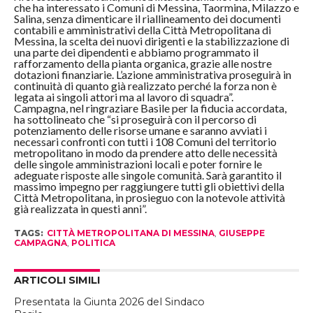
che ha interessato i Comuni di Messina, Taormina, Milazzo e
Salina, senza dimenticare il riallineamento dei documenti
contabili e amministrativi della Città Metropolitana di
Messina, la scelta dei nuovi dirigenti e la stabilizzazione di
una parte dei dipendenti e abbiamo programmato il
rafforzamento della pianta organica, grazie alle nostre
dotazioni finanziarie. L’azione amministrativa proseguirà in
continuità di quanto già realizzato perché la forza non è
legata ai singoli attori ma al lavoro di squadra”.
Campagna, nel ringraziare Basile per la fiducia accordata,
ha sottolineato che “si proseguirà con il percorso di
potenziamento delle risorse umane e saranno avviati i
necessari confronti con tutti i 108 Comuni del territorio
metropolitano in modo da prendere atto delle necessità
delle singole amministrazioni locali e poter fornire le
adeguate risposte alle singole comunità. Sarà garantito il
massimo impegno per raggiungere tutti gli obiettivi della
Città Metropolitana, in prosieguo con la notevole attività
già realizzata in questi anni”.
TAGS:
CITTÀ METROPOLITANA DI MESSINA
,
GIUSEPPE
CAMPAGNA
,
POLITICA
ARTICOLI SIMILI
Presentata la Giunta 2026 del Sindaco