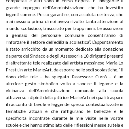
completati e altri sono in corso d’opera. E’ innegabile il
grande impegno dell’Amministrazione, che ha investito
ingenti somme. Posso garantire, con assoluta certezza, che
mai nessuno prima di noi aveva rivolto tanta attenzione al
mondo scolastico, trascurato per troppi anni. Le assunzioni
a gennaio del personale comunale consentiranno di
rinforzare il settore dell’edilizia scolastica”. L’appuntamento
è stato arricchito da un momento dedicato alla donazione
da parte del Sindaco e degli Assessori a 18 dirigenti presenti
di altrettante tele realizzate dall’artista messinese Maria Lo
Presti, in arte MarieArt, da esporre nelle sedi scolastiche. “Il
dono delle tele – ha spiegato l’assessore Currò – è un
ulteriore gesto simbolico volto a sancire il legame e la
vicinanza dell’Amministrazione comunale alla scuola
attraverso i dipinti della pittrice MarieArt nei quali traspare
il racconto di favole e leggende spesso contestualizzate in
tematiche attuali e che raffigurano le bellezze e le
specificità incontrate durante le mie visite nelle vostre
scuole e che hanno stimolato delle riflessioni messe su tela e