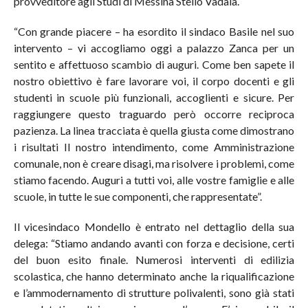
provveditore agli Studi di Messina Stello Vadalà.
“Con grande piacere – ha esordito il sindaco Basile nel suo
intervento – vi accogliamo oggi a palazzo Zanca per un
sentito e affettuoso scambio di auguri. Come ben sapete il
nostro obiettivo è fare lavorare voi, il corpo docenti e gli
studenti in scuole più funzionali, accoglienti e sicure. Per
raggiungere questo traguardo però occorre reciproca
pazienza. La linea tracciata è quella giusta come dimostrano
i risultati Il nostro intendimento, come Amministrazione
comunale, non è creare disagi, ma risolvere i problemi, come
stiamo facendo. Auguri a tutti voi, alle vostre famiglie e alle
scuole, in tutte le sue componenti, che rappresentate”.
Il vicesindaco Mondello è entrato nel dettaglio della sua
delega: “Stiamo andando avanti con forza e decisione, certi
del buon esito finale. Numerosi interventi di edilizia
scolastica, che hanno determinato anche la riqualificazione
e l’ammodernamento di strutture polivalenti, sono già stati