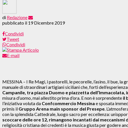
di
Redazione
pubblicato il
19 Dicembre 2019
Condividi
Tweet
Condividi
E-mail
MESSINA – I Re Magi, i pastorelli, le pecorelle, l’asino, il bue, la 
manuale di straordinari artigiani siciliani che, forti dell’esperien
Campanile, tra piazza Duomo e piazzetta dell’Immacolata, i
misura d’uomo, mai allestito prima d’ora. E non è sorprendente
il 
l’iniziativa voluta da
Confcommercio Messina
e sposata immedi
primis il
Gruppo Arena main sponsor del Presepe
. L’atmosfer
con la splendida Cattedrale, luogo sacro per eccellenza: un’opportu
scoccare delle ore 12, rimangono incantati dai meccanismi 
religiosità cristiana dei credenti è la musica giusta per godere an