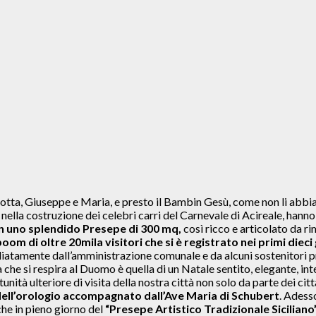
grotta, Giuseppe e Maria, e presto il Bambin Gesù, come non li abbiamo
za nella costruzione dei celebri carri del Carnevale di Acireale, han
n uno splendido Presepe di 300 mq,
così ricco e articolato da r
boom di oltre 20mila visitori che si è registrato nei primi diec
atamente dall’amministrazione comunale e da alcuni sostenitori pri
a che si respira al Duomo è quella di un Natale sentito, elegante, i
nità ulteriore di visita della nostra città non solo da parte dei cit
dell’orologio accompagnato dall’Ave Maria di Schubert
. Adess
che in pieno giorno del
“Presepe Artistico Tradizionale Siciliano