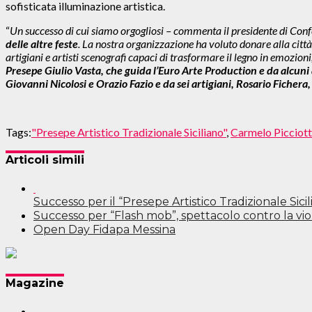
sofisticata illuminazione artistica.
“
Un successo di cui siamo orgogliosi – commenta il presidente di C
delle altre feste
. La nostra organizzazione ha voluto donare alla città
artigiani e artisti scenografi capaci di trasformare il legno in emozion
Presepe Giulio Vasta, che guida l’Euro Arte Production e da alcuni 
Giovanni Nicolosi e Orazio Fazio e da sei artigiani, Rosario Ficher
Tags:
"Presepe Artistico Tradizionale Siciliano"
,
Carmelo Picciot
Articoli simili
Successo per il “Presepe Artistico Tradizionale Sicil
Successo per “Flash mob”, spettacolo contro la vi
Open Day Fidapa Messina
Navigazione
Magazine
articoli