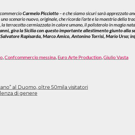
onfcommercio
Carmelo Picciotto
– e che siamo sicuri sarà apprezzato anco
 uno scenario nuovo, originale, che ricorda l’arte e la maestria della tra
i, la terracotta cermiazzata in calore umano, il polisterolo in magia nata
anni, gira la Sicilia con questo importante allestimento giunto alla 
a, Salvatore Rapisarda, Marco Amico, Antonino Torrisi, Mario Urso; in
to
,
Confcommercio messina
,
Euro Arte Production
,
Giulio Vasta
iano” al Duomo, oltre 50mila visitatori
olenza di genere