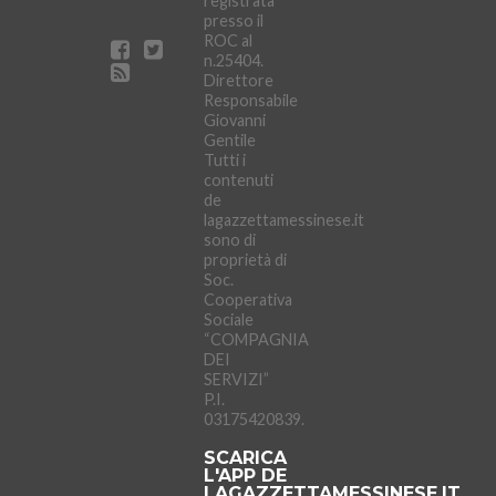
registrata
presso il
ROC al
n.25404.
Direttore
Responsabile
Giovanni
Gentile
Tutti i
contenuti
de
lagazzettamessinese.it
sono di
proprietà di
Soc.
Cooperativa
Sociale
“COMPAGNIA
DEI
SERVIZI”
P.I.
03175420839.
SCARICA
L'APP DE
LAGAZZETTAMESSINESE.IT