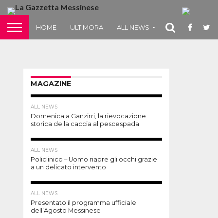
HOME
ULTIMORA
ALL NEWS
BLOG
MAGA
MAGAZINE
ALL NEWS
Inaugurato il
ALL NEWS
Domenica a Ganzirri, la rievocazione
parcheggio
storica della caccia al pescespada
d’interscambio
ALL NEWS
a raso “ex
Policlinico – Uomo riapre gli occhi grazie
a un delicato intervento
Gasometro”
ALL NEWS
Presentato il programma ufficiale
di
Redazione
dell’Agosto Messinese