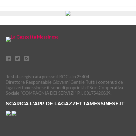
Testata registrata presso il ROC al n.25404.
Direttore Responsabile Giovanni Gentile Tutti i contenuti de
lagazzettamessinese.it sono di proprietà di Soc. Cooperativa
Sociale “COMPAGNIA DEI SERVIZI” P.I. 03175420839.
SCARICA L'APP DE LAGAZZETTAMESSINESE.IT