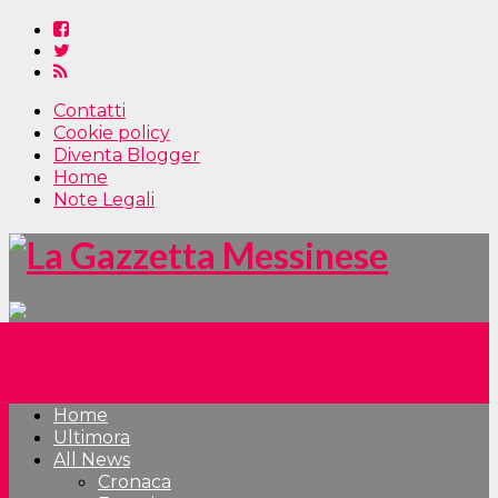
Contatti
Cookie policy
Diventa Blogger
Home
Note Legali
Home
Ultimora
All News
Cronaca