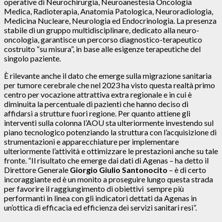
operative di Neurochirurgia, Neuroanestesia Oncologia
Medica, Radioterapia, Anatomia Patologica, Neuroradiologia,
Medicina Nucleare, Neurologia ed Endocrinologia. La presenza
stabile di un gruppo multidisciplinare, dedicato alla neuro-
oncologia, garantisce un percorso diagnostico-terapeutico
costruito “su misura”, in base alle esigenze terapeutiche del
singolo paziente.
È rilevante anche il dato che emerge sulla migrazione sanitaria
per tumore cerebrale che nel 2023 ha visto questa realtà primo
centro per vocazione attrattiva extra regionale e in cui è
diminuita la percentuale di pazienti che hanno deciso di
affidarsi a strutture fuori regione. Per quanto attiene gli
interventi sulla colonna l’AOU sta ulteriormente investendo sul
piano tecnologico potenziando la struttura con l’acquisizione di
strumentazioni e apparecchiature per implementare
ulteriormente l’attività e ottimizzare le prestazioni anche su tale
fronte. “Il risultato che emerge dai dati di Agenas – ha detto il
Direttore Generale
Giorgio Giulio Santonocito
– è di certo
incoraggiante ed è un monito a proseguire lungo questa strada
per favorire il raggiungimento di obiettivi sempre più
performanti in linea con gli indicatori dettati da Agenas in
un’ottica di efficacia ed efficienza dei servizi sanitari resi”.