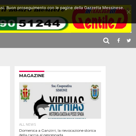
 stessi. Buon proseguimento con le pagine della Gazzetta Messinese.
MAGAZINE
ALL NEWS
Domenica a Ganzirri, la rievocazione storica
della caccia al pescespada