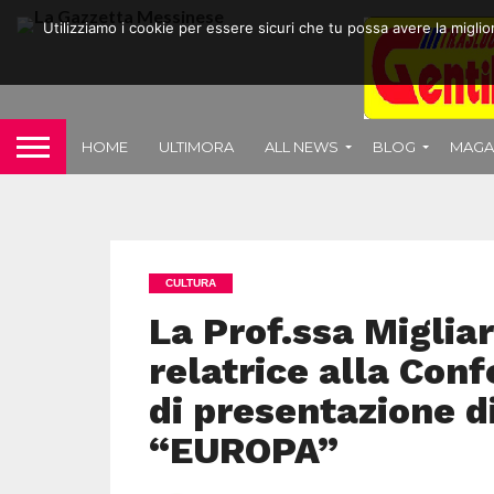
Utilizziamo i cookie per essere sicuri che tu possa avere la migli
HOME
ULTIMORA
ALL NEWS
BLOG
MAGA
CULTURA
La Prof.ssa Miglia
relatrice alla Con
di presentazione d
“EUROPA”