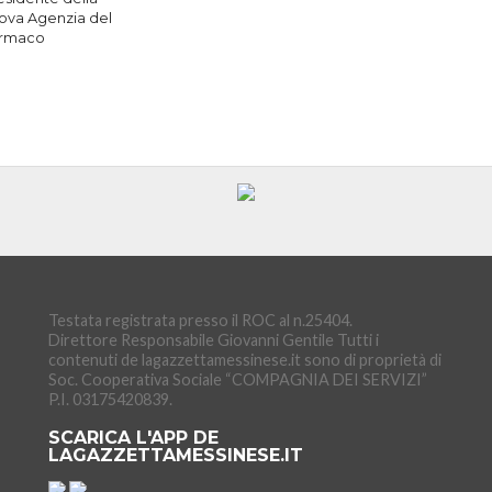
ova Agenzia del
rmaco
Testata registrata presso il ROC al n.25404.
Direttore Responsabile Giovanni Gentile Tutti i
contenuti de lagazzettamessinese.it sono di proprietà di
Soc. Cooperativa Sociale “COMPAGNIA DEI SERVIZI”
P.I. 03175420839.
SCARICA L'APP DE
LAGAZZETTAMESSINESE.IT