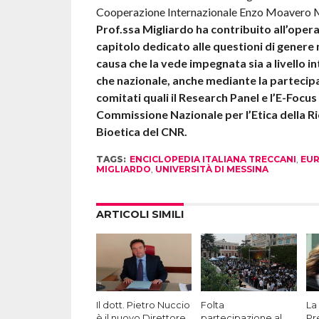
Cooperazione Internazionale Enzo Moavero M
Prof.ssa Migliardo ha contribuito all’ope
capitolo dedicato alle questioni di genere 
causa che la vede impegnata sia a livello i
che nazionale, anche mediante la partecip
comitati quali il Research Panel e l’E-Focus
Commissione Nazionale per l’Etica della Ri
Bioetica del CNR.
TAGS:
ENCICLOPEDIA ITALIANA TRECCANI
,
EU
MIGLIARDO
,
UNIVERSITÀ DI MESSINA
ARTICOLI SIMILI
Il dott. Pietro Nuccio
Folta
La 
è il nuovo Direttore
partecipazione al
Pr