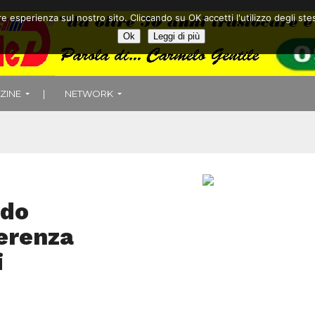
ore esperienza sul nostro sito. Cliccando su OK accetti l'utilizzo degli
Ok
Leggi di più
ZINE
|
NETWORK
rdo
ferenza
i