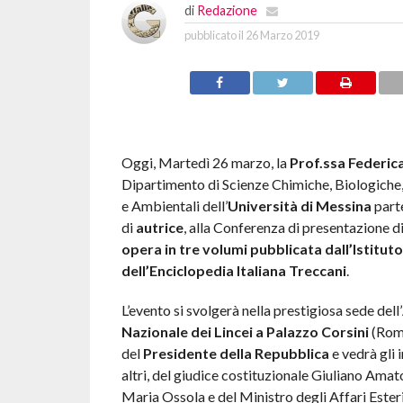
di
Redazione
pubblicato il
26 Marzo 2019
Oggi, Martedì 26 marzo, la
Prof.ssa Federic
Dipartimento di Scienze Chimiche, Biologiche
e Ambientali dell’
Università di Messina
parte
di
autrice
, alla Conferenza di presentazione d
opera in tre volumi pubblicata dall’Istituto
dell’Enciclopedia Italiana Treccani
.
L’evento si svolgerà nella prestigiosa sede dell’
Nazionale dei Lincei a Palazzo Corsini
(Roma
del
Presidente della Repubblica
e vedrà gli i
altri, del giudice costituzionale Giuliano Amato
Maria Ossola e del Ministro degli Affari Esteri