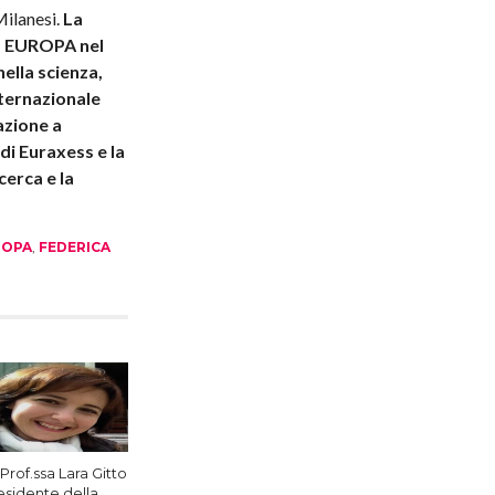
ilanesi.
La
ra EUROPA nel
nella scienza,
nternazionale
azione a
 di Euraxess e la
cerca e la
ROPA
,
FEDERICA
Prof.ssa Lara Gitto
esidente della