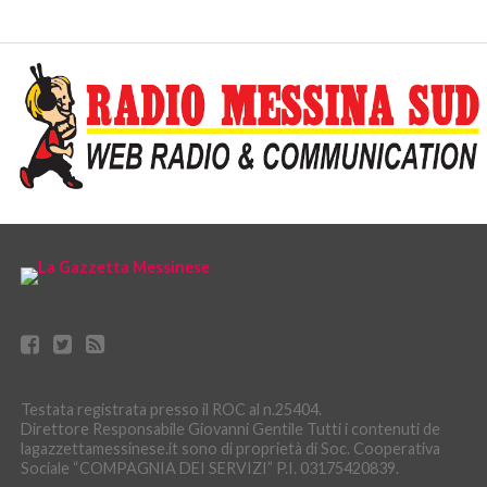
Testata registrata presso il ROC al n.25404.
Direttore Responsabile Giovanni Gentile Tutti i contenuti de
lagazzettamessinese.it sono di proprietà di Soc. Cooperativa
Sociale “COMPAGNIA DEI SERVIZI” P.I. 03175420839.