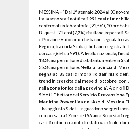
MESSINA – “Dal 1° gennaio 2024 al 30 novem
Italia sono stati notificati 991
casi di morbill
confermati in laboratorio (91,5%), 30 probabili
Di questi, 71 casi (7,2%) risultano importati. S
e Province Autonome che hanno segnalato casi
Regioni, tra cui la Sicilia, che hanno registrato 
dei casi (854 su 991). A livello nazionale, l’inci
18,3 casi per milione di abitanti, mentre in Sicil
35,3 casi per milione.
Nella provincia di Mess
segnalati 33 casi di morbillo dall’inizio del
trend in crescita dal mese di ottobre, con
nella zona ionica della provincia
“. A dirlo il
D
Sidoti
, Direttore del
Servizio Prevenzione E
Medicina Preventiva dell’Asp di Messina.
“D
– ha aggiunto Sidoti – riguardano soggetti non 
compresa tra i 7 mesi e i 56 anni. Sono stati reg
casi di cui non era noto lo stato vaccinale, due