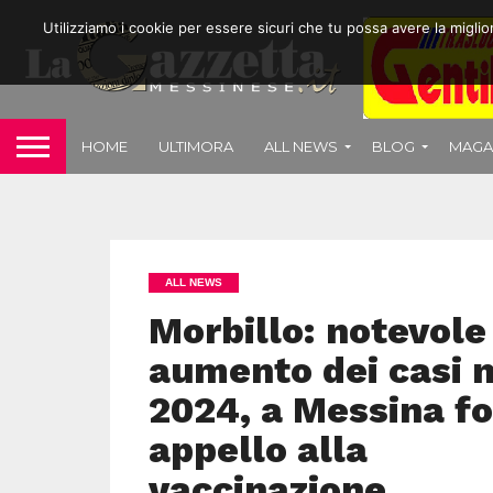
Utilizziamo i cookie per essere sicuri che tu possa avere la migli
HOME
ULTIMORA
ALL NEWS
BLOG
MAGA
ALL NEWS
Morbillo: notevole
aumento dei casi n
2024, a Messina fo
appello alla
vaccinazione.