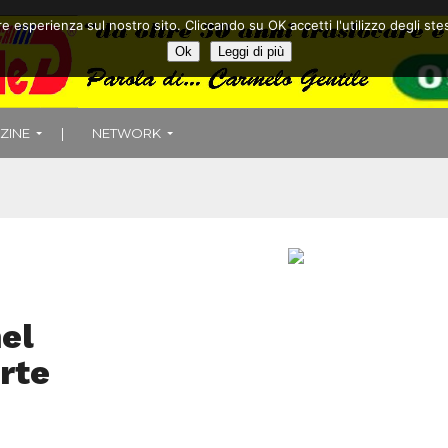
ore esperienza sul nostro sito. Cliccando su OK accetti l'utilizzo degli
Ok
Leggi di più
ZINE
|
NETWORK
el
rte