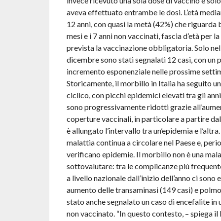
invece ricevuto una sola dose di vaccino e sol
aveva effettuato entrambe le dosi. L’età median
12 anni, con quasi la metà (42%) che riguarda b
mesi e i 7 anni non vaccinati, fascia d’età per l
prevista la vaccinazione obbligatoria. Solo ne
dicembre sono stati segnalati 12 casi, con un 
incremento esponenziale nelle prossime settim
Storicamente, il morbillo in Italia ha seguito 
ciclico, con picchi epidemici elevati tra gli anni 
sono progressivamente ridotti grazie all’aume
coperture vaccinali, in particolare a partire da
è allungato l’intervallo tra un’epidemia e l’altra.
malattia continua a circolare nel Paese e, peri
verificano epidemie. Il morbillo non è una mala
sottovalutare: tra le complicanze più frequen
a livello nazionale dall’inizio dell’anno ci sono 
aumento delle transaminasi (149 casi) e polmon
stato anche segnalato un caso di encefalite in
non vaccinato. “In questo contesto, – spiega il