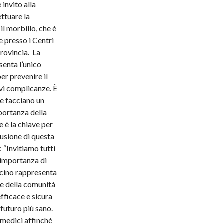
 invito alla
ttuare la
l morbillo, che è
e presso i Centri
provincia. La
enta l’unico
er prevenire il
avi complicanze. È
e facciano un
mportanza della
 è la chiave per
fusione di questa
 “Invitiamo tutti
l’importanza di
ccino rappresenta
 e della comunità
fficace e sicura
 futuro più sano.
i medici affinché