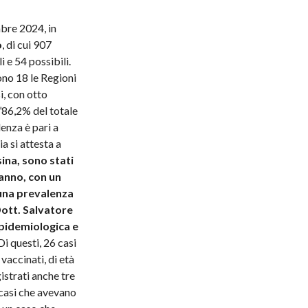
bre 2024, in
o
, di cui 907
 e 54 possibili.
ono 18 le Regioni
, con otto
l’86,2% del totale
denza è pari a
ia si attesta a
ina, sono stati
l’anno, con un
 una prevalenza
ott. Salvatore
pidemiologica e
i questi, 26 casi
vaccinati, di età
istrati anche tre
 casi che avevano