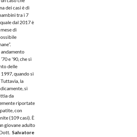
o un caso che
a dei casi è di
ambini tra i 7
a quale dal 2017 è
l mese di
possibile
ane”.
un andamento
’70 e ’90, che si
nto delle
l 1997, quando si
 Tuttavia, la
odicamente, si
ttia da
temente riportate
epatite, con
ite (109 casi). È
 un giovane adulto
 Dott.
Salvatore