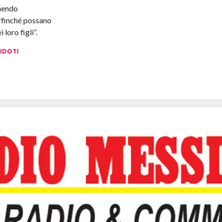
nendo
affinché possano
loro figli”.
IDOTI