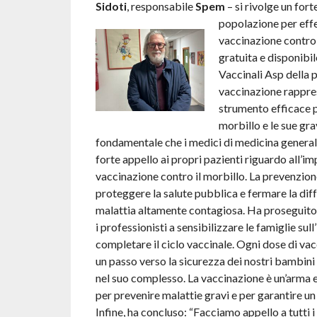
Sidoti
, responsabile
Spem
– si rivolge un forte
popolazione per effe
vaccinazione contro i
gratuita e disponibil
Vaccinali Asp della 
vaccinazione rappres
strumento efficace p
morbillo e le sue gr
fondamentale che i medici di medicina general
forte appello ai propri pazienti riguardo all’i
vaccinazione contro il morbillo. La prevenzione
proteggere la salute pubblica e fermare la dif
malattia altamente contagiosa. Ha proseguito:
i professionisti a sensibilizzare le famiglie sul
completare il ciclo vaccinale. Ogni dose di va
un passo verso la sicurezza dei nostri bambini
nel suo complesso. La vaccinazione è un’arma e
per prevenire malattie gravi e per garantire un
Infine, ha concluso: “Facciamo appello a tutti 