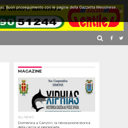
 stessi. Buon proseguimento con le pagine della Gazzetta Messinese.
MAGAZINE
ALL NEWS
Domenica a Ganzirri, la rievocazione storica
della caccia al pescespada