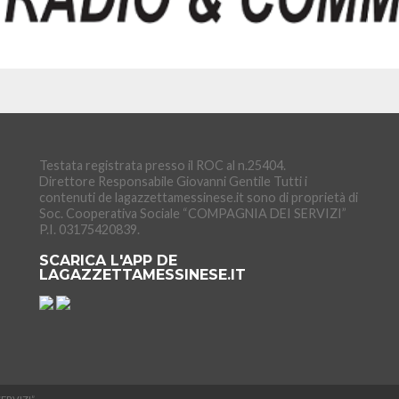
Testata registrata presso il ROC al n.25404.
Direttore Responsabile Giovanni Gentile Tutti i
contenuti de lagazzettamessinese.it sono di proprietà di
Soc. Cooperativa Sociale “COMPAGNIA DEI SERVIZI”
P.I. 03175420839.
SCARICA L'APP DE
LAGAZZETTAMESSINESE.IT