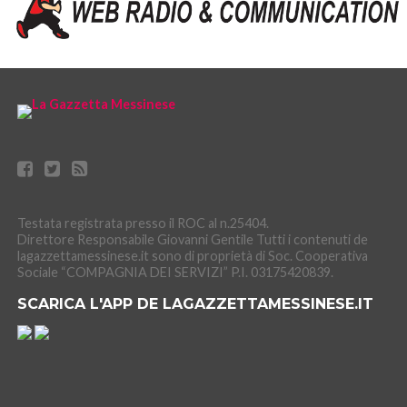
Testata registrata presso il ROC al n.25404.
Direttore Responsabile Giovanni Gentile Tutti i contenuti de
lagazzettamessinese.it sono di proprietà di Soc. Cooperativa
Sociale “COMPAGNIA DEI SERVIZI” P.I. 03175420839.
SCARICA L'APP DE LAGAZZETTAMESSINESE.IT