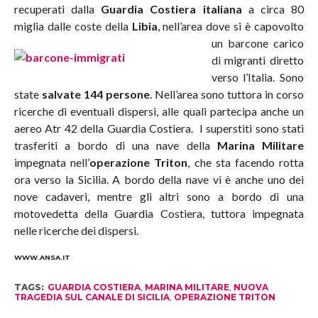
recuperati dalla
Guardia Costiera italiana
a circa 80
miglia dalle coste della
Libia
, nell’area dove si è ca
povolto
un barcone carico
di migranti diretto
verso l’Italia. Sono
state
salvate 144 persone
. Nell’area sono tuttora in corso
ricerche di eventuali dispersi, alle quali partecipa anche un
aereo Atr 42 della Guardia Costiera. I superstiti sono stati
trasferiti a bordo di una nave della
Marina Militare
impegnata nell’
operazione Triton
, che sta facendo rotta
ora verso la Sicilia. A bordo della nave vi è anche uno dei
nove cadaveri, mentre gli altri sono a bordo di una
motovedetta della Guardia Costiera, tuttora impegnata
nelle ricerche dei dispersi.
WWW.ANSA.IT
TAGS:
GUARDIA COSTIERA
,
MARINA MILITARE
,
NUOVA
TRAGEDIA SUL CANALE DI SICILIA
,
OPERAZIONE TRITON