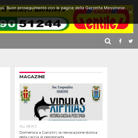
 stessi. Buon proseguimento con le pagine della Gazzetta Messinese.
MAGAZINE
ALL NEWS
Domenica a Ganzirri, la rievocazione storica
della caccia al pescespada