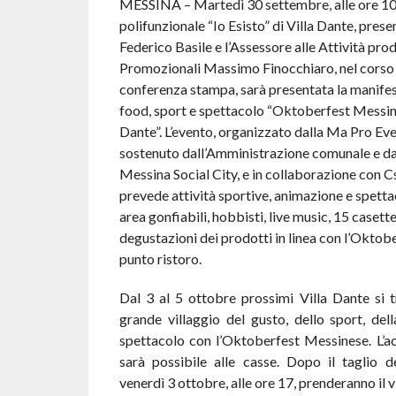
MESSINA – Martedì 30 settembre, alle ore 10.
polifunzionale “Io Esisto” di Villa Dante, presen
Federico Basile e l’Assessore alle Attività prod
Promozionali Massimo Finocchiaro, nel corso 
conferenza stampa, sarà presentata la manifes
food, sport e spettacolo “Oktoberfest Messine
Dante”. L’evento, organizzato dalla Ma Pro Even
sostenuto dall’Amministrazione comunale e da
Messina Social City, e in collaborazione con Csa
prevede attività sportive, animazione e spetta
area gonfiabili, hobbisti, live music, 15 casett
degustazioni dei prodotti in linea con l’Oktob
punto ristoro.
Dal 3 al 5 ottobre prossimi Villa Dante si 
grande villaggio del gusto, dello sport, del
spettacolo con l’Oktoberfest Messinese. L’a
sarà possibile alle casse. Dopo il taglio d
venerdì 3 ottobre, alle ore 17, prenderanno il vi