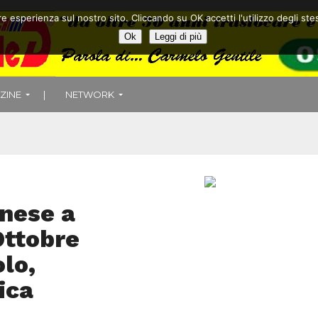
ore esperienza sul nostro sito. Cliccando su OK accetti l'utilizzo degli
Ok
Leggi di più
ZINE
|
NETWORK
nese a
Ottobre
olo,
ica