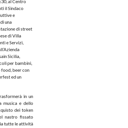
30, al Centro
ti il Sindaco
uttive e
di una
tazione di street
se di Villa
ti e Servizi,
ll’Azienda
in Sicilia,
coli per bambini,
e food, beer con
erfest ed un
trasformerà in un
la musica e dello
cquisto dei token
el nastro fissato
a tutte le attività