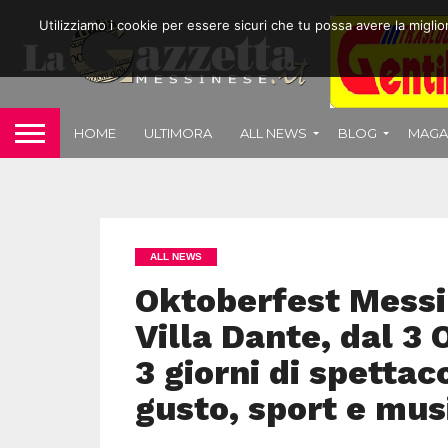
Utilizziamo i cookie per essere sicuri che tu possa avere la migli
HOME
ULTIMORA
ALL NEWS
BLOG
MAGA
ALL NEWS
Oktoberfest Messi
Villa Dante, dal 3 
3 giorni di spettac
gusto, sport e mus