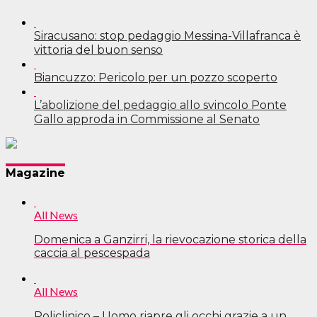
Siracusano: stop pedaggio Messina-Villafranca è
vittoria del buon senso
Biancuzzo: Pericolo per un pozzo scoperto
L’abolizione del pedaggio allo svincolo Ponte
Gallo approda in Commissione al Senato
Navigazione
Magazine
articoli
All News
Domenica a Ganzirri, la rievocazione storica della
caccia al pescespada
All News
Policlinico – Uomo riapre gli occhi grazie a un