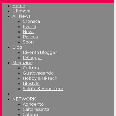
Home
Ultimora
All News
Cronaca
Eventi
News
Politica
Sport
Blog
Diventa Blogger
I Blogger
Magazine
Cultura
Gustovagando
Hobby & Hi-Tech
Lifestyle
Salute & Benessere
|
NETWORK
Agrigento
Caltanissetta
Catania