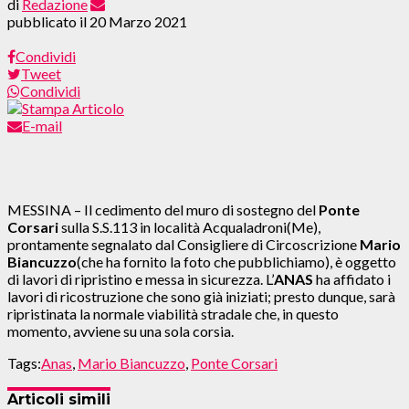
di
Redazione
pubblicato il
20 Marzo 2021
Condividi
Tweet
Condividi
E-mail
MESSINA – Il cedimento del muro di sostegno del
Ponte
Corsari
sulla S.S.113 in località Acqualadroni(Me),
prontamente segnalato dal Consigliere di Circoscrizione
Mario
Biancuzzo
(che ha fornito la foto che pubblichiamo), è oggetto
di lavori di ripristino e messa in sicurezza. L’
ANAS
ha affidato i
lavori di ricostruzione che sono già iniziati; presto dunque, sarà
ripristinata la normale viabilità stradale che, in questo
momento, avviene su una sola corsia.
Tags:
Anas
,
Mario Biancuzzo
,
Ponte Corsari
Articoli simili