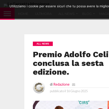
Utilizziamo i cookie per essere sicuri che tu possa avere la migli
HOME
ULTIMORA
ALL NEWS
BLOG
MAGA
ALL NEWS
Premio Adolfo Celi 
conclusa la sesta
edizione.
di
Redazione
pubblicato il
16 Giugno 2025