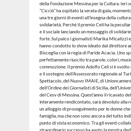
della Fondazione Messina per la Cultura. Ieri s
“Cicciò” ha ospitato la serata di gala, moment
una tre giorni di eventi all’insegna della cultura
solidarietà. Perché il premio Celi ha la peculiari
e il sociale lanciando un messaggio di solidari
forte. Sul palco i giornalisti Marika Micalizz
hanno condotto lo show ideato dal direttore ar
Bisceglia con la regia di Paride Acacia. Uno s
perfettamente riuscito tra parole, colori, mus
commozione. Il premio Adolfo Celi si è svolto 
e il sostegno dell’Assessorato regionale al Tu
Spettacolo, del Nuovo IMAIE, di Unioncamere S
dell’Ordine dei Giornalisti di Sicilia, dell’Univ
del Cesv di Messina. Quest’anno il ricavato dell
interamente rendicontato, sarà devoluto alla r
un alloggio di proseguimento per le donne che 
famiglia, ma che non sono ancora del tutto ind
punto di vista economico. Tra gli eventi collate
straordinario successo ha avuto la mostra dedi