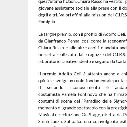
quest’ultima fiction, Chiara Russo ha vestito i 
giovane assistente sociale alla prese con il dol
degli altri. Valori affini alla mission del C.I.R
Famiglia.
Le targhe premio, con il profilo di Adolfo Celi,
da Gianfranco Penna, così come la scenografi
Chiara Russo e alle altre ospiti è andata anc
borsetta realizzata dalle ragazze del C.I.R.S.
laboratorio creativo ideato e seguito da Carla
Il premio Adolfo Celi è attento anche a chi
quinte e svolge un ruolo fondamentale per la ri
Il secondo riconoscimento è andato
costumista Pamela Fontinovo che ha firmato 
costumi di scena del “Paradiso delle Signore
momento di grande spettacolo con la prestig
Musical e recitazione On Stage, diretta da P
Sarah Lanza. Sul palco una coinvolgente esib