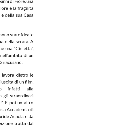
panni di Fiore, una
ore e la fragilità
.S e della sua Casa
 sono state ideate
a della serata. A
he una “Cirsetta”,
 nell’ambito di un
 Siracusano.
 lavora dietro le
uscita di un film.
 infatti alla
gli straordinari
”. E poi un altro
iosa Accademia di
aride Acacia e da
izione tratta dal