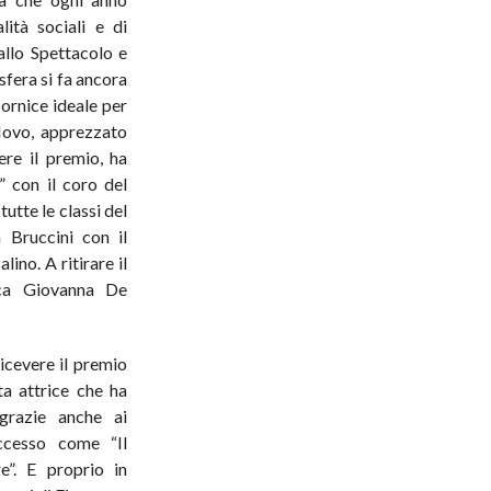
lità sociali e di
allo Spettacolo e
fera si fa ancora
cornice ideale per
 Novo, apprezzato
re il premio, ha
i” con il coro del
tutte le classi del
 Bruccini con il
ino. A ritirare il
ica Giovanna De
ricevere il premio
a attrice che ha
 grazie anche ai
uccesso come “Il
e”. E proprio in