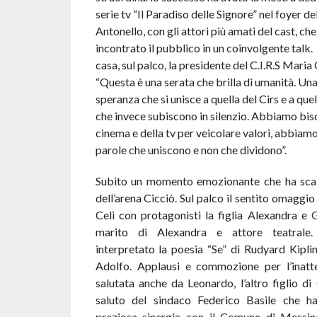
serie tv “Il Paradiso delle Signore” nel foyer de
Antonello, con gli attori più amati del cast, ch
incontrato il pubblico in un coinvolgente talk. r
casa, sul palco, la presidente del C.I.R.S Maria 
“Questa è una serata che brilla di umanità. Una
speranza che si unisce a quella del Cirs e a que
che invece subiscono in silenzio. Abbiamo bi
cinema e della tv per veicolare valori, abbiam
parole che uniscono e non che dividono”.
Subito un momento emozionante che ha scal
dell’arena Cicciò. Sul palco il sentito omaggi
Celi con protagonisti la figlia Alexandra e G
marito di Alexandra e attore teatrale
interpretato la poesia “Se” di Rudyard Kiplin
Adolfo. Applausi e commozione per l’inat
salutata anche da Leonardo, l’altro figlio di 
saluto del sindaco Federico Basile che ha
preziosa sinergia con il Comune di Messi