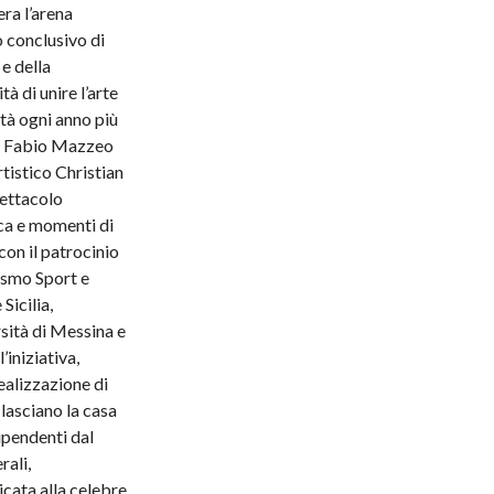
era l’arena
o conclusivo di
 e della
tà di unire l’arte
età ogni anno più
i e Fabio Mazzeo
tistico Christian
pettacolo
ica e momenti di
con il patrocinio
rismo Sport e
icilia,
ersità di Messina e
’iniziativa,
ealizzazione di
lasciano la casa
ipendenti dal
rali,
cata alla celebre