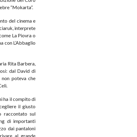
elebre “Mokarta”.
ento del cinema e
ciaruk, interprete
v come La Piovra o
ma con L’Abbaglio
aria Rita Barbera,
osi: dal David di
 E non poteva che
eli.
hi ha il compito di
cegliere il giusto
o raccontato sul
ng di importanti
zzo dai pantaloni
rrivare al grande