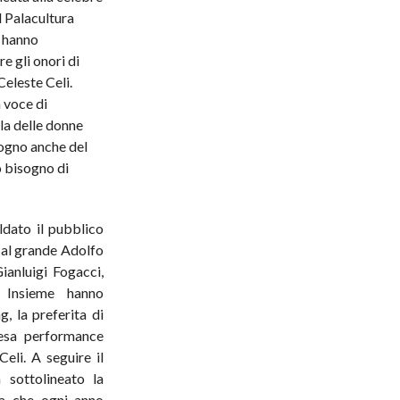
l Palacultura
e hanno
e gli onori di
Celeste Celi.
 voce di
lla delle donne
sogno anche del
o bisogno di
dato il pubblico
o al grande Adolfo
ianluigi Fogacci,
. Insieme hanno
g, la preferita di
tesa performance
Celi. A seguire il
 sottolineato la
na che ogni anno