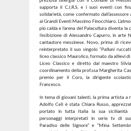
supporta il C.I.R.S. e i suoi eventi con fina
solidarietà, come confermato dall’assessore 
ai Grandi Eventi Massimo Finocchiaro. L’atmos
più calda e l’arena del Palacultura diventa la 
l’esibizione di Alessandro Capurro, in arte
cantautore messinese. Novo, prima di riceve
reinterpretato il suo singolo “Palluni ruccat
liceo classico Maurolico, formato da allievi di 
Liceo Classico e diretto dal maestro Silvia
coordinamento della prof.ssa Margherita Casal
premio per il Coro, la dirigente scolast
Francesco.
In tema di giovani talenti, la prima artista a 
Adolfo Celi è stata Chiara Russo, apprezzat
portato in tutta Italia la sua sicilianità
personaggi interpretati in serie tv di s
Paradiso delle Signore” e “Mina Settembr