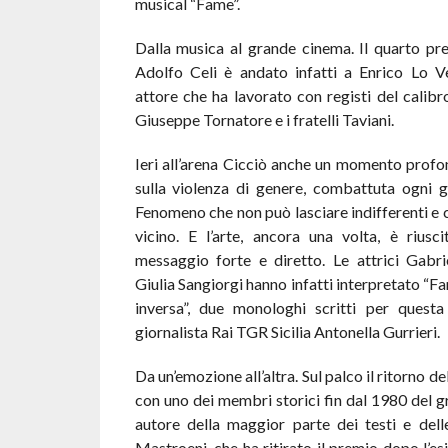
musical “Fame”.
Dalla musica al grande cinema. Il quarto pr
Adolfo Celi è andato infatti a Enrico Lo V
attore che ha lavorato con registi del calibr
Giuseppe Tornatore e i fratelli Taviani.
Ieri all’arena Cicciò anche un momento profon
sulla violenza di genere, combattuta ogni gi
Fenomeno che non può lasciare indifferenti e 
vicino. E l’arte, ancora una volta, è riusc
messaggio forte e diretto. Le attrici Gabri
Giulia Sangiorgi hanno infatti interpretato “Far
inversa”, due monologhi scritti per questa
giornalista Rai TGR Sicilia Antonella Gurrieri.
Da un’emozione all’altra. Sul palco il ritorno d
con uno dei membri storici fin dal 1980 del 
autore della maggior parte dei testi e dell
Mastroeni, che ha ritirato il premio dopo l’e