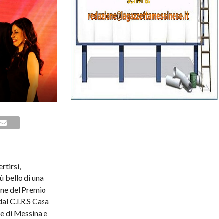
rtirsi,
ù bello di una
ione del Premio
al C.I.R.S Casa
e di Messina e