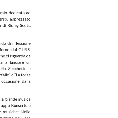
emio dedicato ad
erso, apprezzato
o di Ridley Scott,
do di riflessione
orno dal C.I.R.S.
che ci riguarda da
ita a lanciare un
ella Zecchetto e
falle” e “La forza
 occasione dalla
ella grande musica
gruppo Kunsertu e
e musiche: Nello
sibizione del Coro