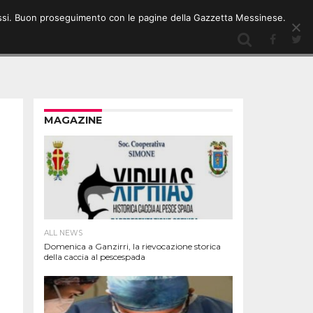
 stessi. Buon proseguimento con le pagine della Gazzetta Messinese.
MAGAZINE
ALL NEWS
Domenica a Ganzirri, la rievocazione storica
della caccia al pescespada