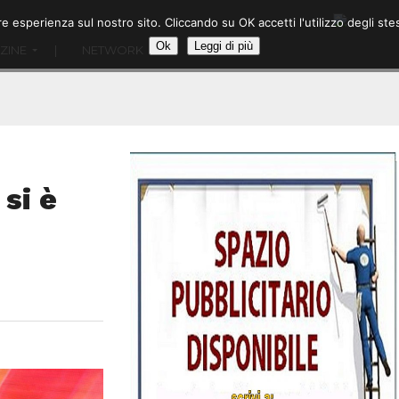
ore esperienza sul nostro sito. Cliccando su OK accetti l'utilizzo degli
Ok
Leggi di più
ZINE
|
NETWORK
si è