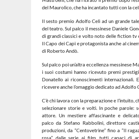
del Maurolico, che ha incantato tutti con la c
Il sesto premio Adolfo Celi ad un grande tal
del teatro. Sul palco il messinese Daniele Gon
di grandi classici e volto noto delle fiction t
Il Capo dei Capi e protagonista anche al cine
di Roberto Andò.
Sul palco poi un’altra eccellenza messinese M
i suoi costumi hanno ricevuto premi prestigi
Donatello ai riconoscimenti internazionali.
ricevere anche l’omaggio dedicato ad Adolfo C
C’è chi lavora con la preparazione e l’intuito, c
selezionare storie e volti. In poche parole: s
attore. Un mestiere affascinante e delicat
palco da Stefano Rabbolini, direttore casti
produzioni, da “Centovetrine” fino a “Il raga
rosa”, dalle serie ai film, tutti capaci di a