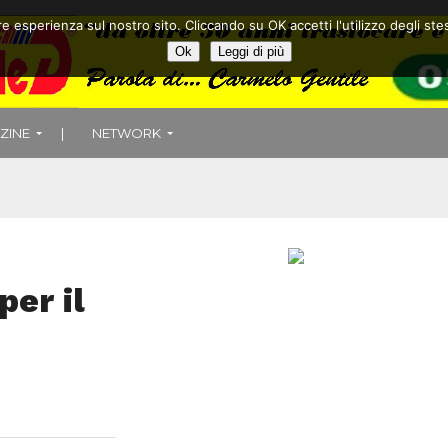
ore esperienza sul nostro sito. Cliccando su OK accetti l'utilizzo degli
Ok
Leggi di più
ZINE
|
NETWORK
per il