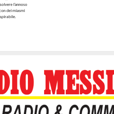
solvere l’annoso
 con dei miasmi
spirabile.