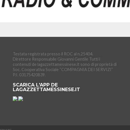
Testata registrata presso il ROC al n.25404.
Direttore Responsabile Giovanni Gentile Tutti i
contenuti de lagazzettamessinese.it sono di proprietà di
Soc. Cooperativa Sociale “COMPAGNIA DEI SERVIZI”
P.I. 03175420839.
SCARICA L'APP DE
LAGAZZETTAMESSINESE.IT