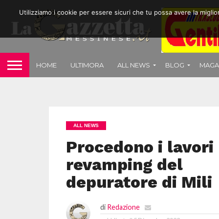
Utilizziamo i cookie per essere sicuri che tu possa avere la migli
HOME
ULTIMORA
ALL NEWS
BLOG
MAGA
ALL NEWS
Procedono i lavori 
revamping del
depuratore di Mili
di
Redazione