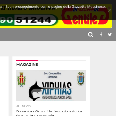
 stessi. Buon proseguimento con le pagine della Gazzetta Messinese.
MAGAZINE
ALL NEWS
Domenica a Ganzirri, la rievocazione storica
della caccia al pescespada