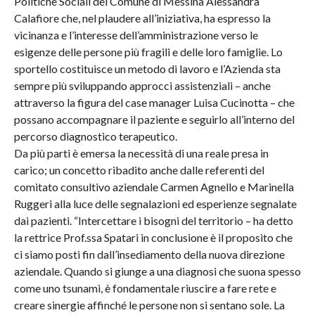
Politiche Sociali del Comune di Messina Alessandra
Calafiore che, nel plaudere all’iniziativa, ha espresso la
vicinanza e l’interesse dell’amministrazione verso le
esigenze delle persone più fragili e delle loro famiglie. Lo
sportello costituisce un metodo di lavoro e l’Azienda sta
sempre più sviluppando approcci assistenziali – anche
attraverso la figura del case manager Luisa Cucinotta – che
possano accompagnare il paziente e seguirlo all’interno del
percorso diagnostico terapeutico.
Da più parti è emersa la necessità di una reale presa in
carico; un concetto ribadito anche dalle referenti del
comitato consultivo aziendale Carmen Agnello e Marinella
Ruggeri alla luce delle segnalazioni ed esperienze segnalate
dai pazienti. “Intercettare i bisogni del territorio – ha detto
la rettrice Prof.ssa Spatari in conclusione è il proposito che
ci siamo posti fin dall’insediamento della nuova direzione
aziendale. Quando si giunge a una diagnosi che suona spesso
come uno tsunami, è fondamentale riuscire a fare rete e
creare sinergie affinché le persone non si sentano sole. La