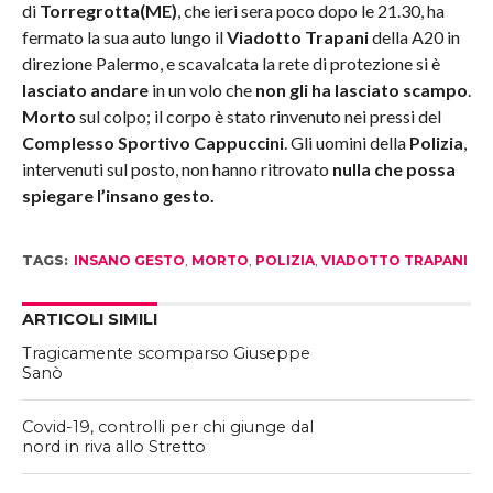
di
Torregrotta(ME)
, che ieri sera poco dopo le 21.30, ha
fermato la sua auto lungo il
Viadotto Trapani
della A20 in
direzione Palermo, e scavalcata la rete di protezione si è
lasciato andare
in un volo che
non gli ha lasciato scampo
.
Morto
sul colpo; il corpo è stato rinvenuto nei pressi del
Complesso Sportivo Cappuccini
. Gli uomini della
Polizia
,
intervenuti sul posto, non hanno ritrovato
nulla che possa
spiegare l’insano gesto.
TAGS:
INSANO GESTO
,
MORTO
,
POLIZIA
,
VIADOTTO TRAPANI
ARTICOLI SIMILI
Tragicamente scomparso Giuseppe
Sanò
Covid-19, controlli per chi giunge dal
nord in riva allo Stretto