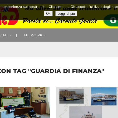
ore esperienza sul nostro sito. Cliccando su OK accetti l'utilizzo degli
Ok
Leggi di più
ZINE
|
NETWORK
 CON TAG "GUARDIA DI FINANZA"