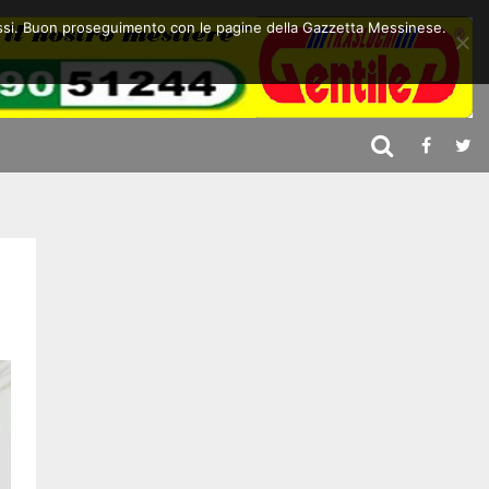
 stessi. Buon proseguimento con le pagine della Gazzetta Messinese.