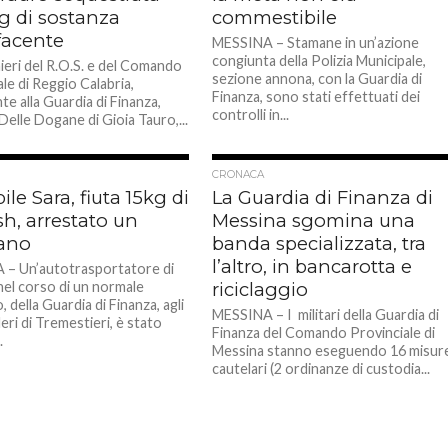
g di sostanza
commestibile
facente
MESSINA – Stamane in un’azione
congiunta della Polizia Municipale,
nieri del R.O.S. e del Comando
sezione annona, con la Guardia di
le di Reggio Calabria,
Finanza, sono stati effettuati dei
e alla Guardia di Finanza,
controlli in...
elle Dogane di Gioia Tauro,...
CRONACA
bile Sara, fiuta 15kg di
La Guardia di Finanza di
h, arrestato un
Messina sgomina una
ano
banda specializzata, tra
l’altro, in bancarotta e
– Un’autotrasportatore di
nel corso di un normale
riciclaggio
, della Guardia di Finanza, agli
MESSINA – I militari della Guardia di
ri di Tremestieri, è stato
Finanza del Comando Provinciale di
.
Messina stanno eseguendo 16 misur
cautelari (2 ordinanze di custodia...