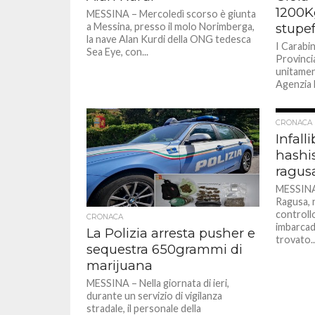
1200K
MESSINA – Mercoledì scorso è giunta
a Messina, presso il molo Norimberga,
stupe
la nave Alan Kurdi della ONG tedesca
I Carabi
Sea Eye, con...
Provincia
unitament
Agenzia D
CRONACA
Infalli
hashis
ragus
MESSINA 
Ragusa, 
controllo
CRONACA
imbarcade
La Polizia arresta pusher e
trovato..
sequestra 650grammi di
marijuana
MESSINA – Nella giornata di ieri,
durante un servizio di vigilanza
stradale, il personale della