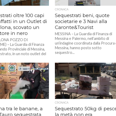
CRONACA
trati oltre 100 capi
Sequestrati beni, quote
ffatti in un Outlet di
societarie e 3 Navi alla
llona, scovato un
Caronte&Tourist
tore in nero
MESSINA – La Guardia di Finanza di
Messina e Palermo, nell’ambito di
LONA POZZO DI
un’indagine coordinata dalla Procura 
) – La Guardia di Finanza
Messina, hanno posto sotto
ndo Provinciale di Messina,
sequestro...
strato, in un noto outlet del
CRONACA
a tra le banane, a
Sequestrato 50kg di pesce
 Tauro sequestrata
la metà non era