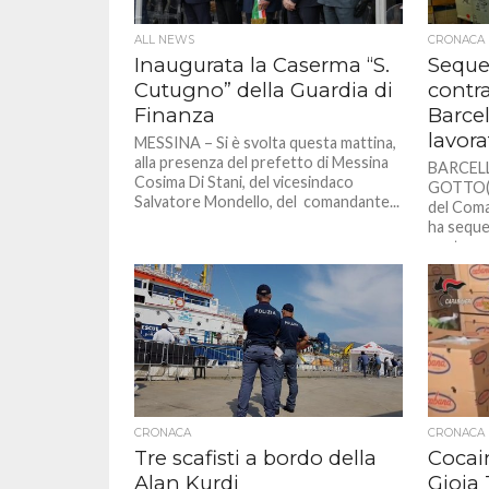
ALL NEWS
CRONACA
Inaugurata la Caserma “S.
Seques
Cutugno” della Guardia di
contra
Finanza
Barce
lavora
MESSINA – Si è svolta questa mattina,
alla presenza del prefetto di Messina
BARCEL
Cosima Di Stani, del vicesindaco
GOTTO(ME
Salvatore Mondello, del comandante...
del Coma
ha seque
centro...
CRONACA
CRONACA
Tre scafisti a bordo della
Cocain
Alan Kurdi
Gioia