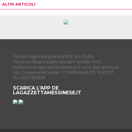
ALTRI ARTICOLI
Testata registrata presso il ROC al n.25404.
Direttore Responsabile Giovanni Gentile Tutti i
contenuti de lagazzettamessinese.it sono di proprietà di
Soc. Cooperativa Sociale “COMPAGNIA DEI SERVIZI”
P.I. 03175420839.
SCARICA L'APP DE
LAGAZZETTAMESSINESE.IT