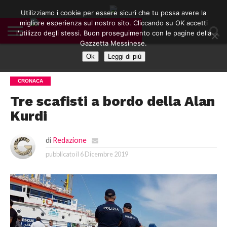
Utilizziamo i cookie per essere sicuri che tu possa avere la
migliore esperienza sul nostro sito. Cliccando su OK accetti
l'utilizzo degli stessi. Buon proseguimento con le pagine della
CONTATTI
Gazzetta Messinese.
COOKIE
DIVENTA
HOME
NOTE
POLICY
BLOGGER
LEGALI
Ok
Leggi di più
CRONACA
Tre scafisti a bordo della Alan
Kurdi
di
Redazione
pubblicato il
6 Dicembre 2019