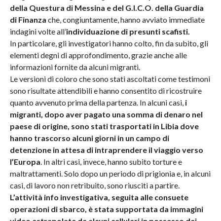
della Questura di Messina e del G.I.C.O. della Guardia
di Finanza
che, congiuntamente, hanno avviato immediate
indagini volte all’
individuazione di presunti scafisti.
In particolare, gli investigatori hanno colto, fin da subito, gli
elementi degni di approfondimento, grazie anche alle
informazioni fornite da alcuni migranti.
Le versioni di coloro che sono stati ascoltati come testimoni
sono risultate attendibili e hanno consentito di ricostruire
quanto avvenuto prima della partenza. In alcuni casi,
i
migranti, dopo aver pagato una somma di denaro nel
paese di origine, sono stati trasportati in Libia dove
hanno trascorso alcuni giorni in un campo di
detenzione in attesa di intraprendere il viaggio verso
l’Europa
. In altri casi, invece, hanno subito torture e
maltrattamenti. Solo dopo un periodo di prigionia e, in alcuni
casi, di lavoro non retribuito, sono riusciti a partire.
L’attività info investigativa, seguita alle consuete
operazioni di sbarco, è stata supportata da immagini
video estrapolate da alcuni cellulari in possesso dei