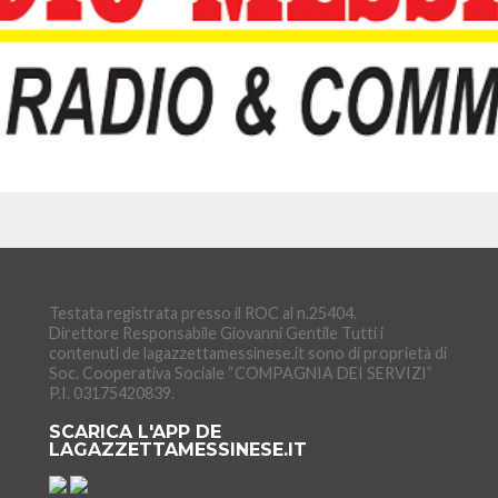
Testata registrata presso il ROC al n.25404.
Direttore Responsabile Giovanni Gentile Tutti i
contenuti de lagazzettamessinese.it sono di proprietà di
Soc. Cooperativa Sociale “COMPAGNIA DEI SERVIZI”
P.I. 03175420839.
SCARICA L'APP DE
LAGAZZETTAMESSINESE.IT