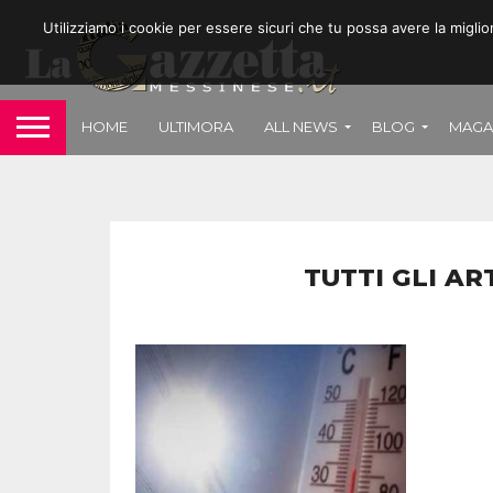
Utilizziamo i cookie per essere sicuri che tu possa avere la migli
HOME
ULTIMORA
ALL NEWS
BLOG
MAGA
TUTTI GLI AR