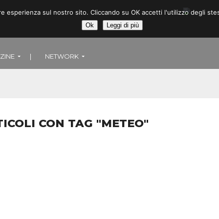
ore esperienza sul nostro sito. Cliccando su OK accetti l'utilizzo degli
Ok
Leggi di più
ZINE
|
NETWORK
TICOLI CON TAG "METEO"