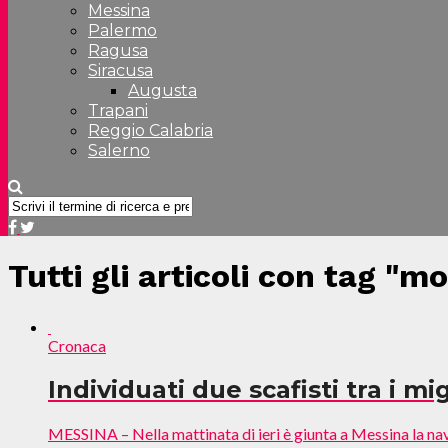
Messina
Palermo
Ragusa
Siracusa
Augusta
Trapani
Reggio Calabria
Salerno
Tutti gli articoli con tag "
Cronaca
Individuati due scafisti tra i mi
MESSINA – Nella mattinata di ieri è giunta a Messina la nav