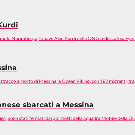
Kurdi
molo Norimberga, la nave Alan Kurdi della ONG tedesca Sea Eye, c
ssina
ttracco al porto di Messina la Ocean Viking, con 182 migranti, tra.
danese sbarcati a Messina
i, sono stati fermati dai poliziotti della Squadra Mobile della Qu