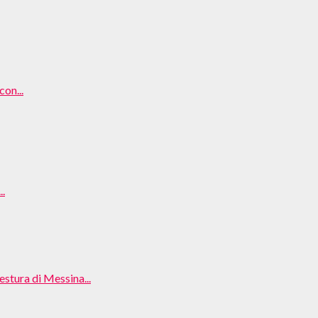
on...
..
estura di Messina...