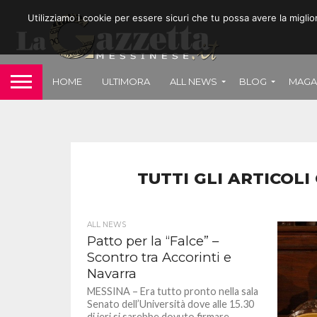
Utilizziamo i cookie per essere sicuri che tu possa avere la migli
HOME
ULTIMORA
ALL NEWS
BLOG
MAGA
TUTTI GLI ARTICOL
ALL NEWS
Patto per la “Falce” –
Scontro tra Accorinti e
Navarra
MESSINA – Era tutto pronto nella sala
Senato dell’Università dove alle 15.30
di ieri si sarebbe dovuto firmare