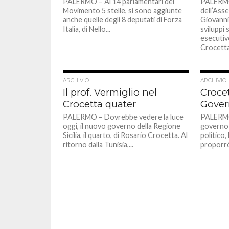
PALERMO – Ai 14 parlamentari del
PALERMO
Movimento 5 stelle, si sono aggiunte
dell’Asse
anche quelle degli 8 deputati di Forza
Giovanni
Italia, di Nello...
sviluppi 
esecutiv
Crocetta,
ARCHIVIO
ARCHIVIO
Il prof. Vermiglio nel
Crocet
Crocetta quater
Gover
PALERMO – Dovrebbe vedere la luce
PALERMO 
oggi, il nuovo governo della Regione
governo 
Sicilia, il quarto, di Rosario Crocetta. Al
politico,
ritorno dalla Tunisia,...
proporrò 