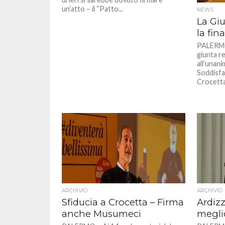
un’atto – il “Patto...
NEWS
La Gi
la fin
PALERMO 
giunta r
all’unani
Soddisfa
Crocetta
ARCHIVIO
ARCHIVIO
Sfiducia a Crocetta – Firma
Ardizz
anche Musumeci
megli