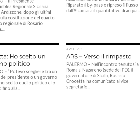
 – Il Presidente
Riparato il by-pass e ripreso il flusso
mblea Regionale Siciliana
dall’Alcantara il quantitativo di acqua..
 Ardizzone, dopo gli ultimi
sulla costituzione del quarto
o regionale di Rosario
...
ARCHIVIO
ta: Ho scelto un
ARS – Verso il rimpasto
no politico
PALERMO – Nell’incontro tenutosi a
Roma al Nazareno (sede del PD), il
– “Potevo scegliere tra un
governatore di Sicilia, Rosario
del presidente o un governo
Crocetta, ha comunicato al vice
 ho scelto quello politico e lo
segretario...
fino alla...