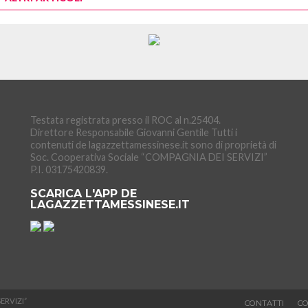
Testata registrata presso il ROC al n.25404.
Direttore Responsabile Giovanni Gentile Tutti i
contenuti de lagazzettamessinese.it sono di proprietà di
Soc. Cooperativa Sociale “COMPAGNIA DEI SERVIZI”
P.I. 03175420839.
SCARICA L'APP DE
LAGAZZETTAMESSINESE.IT
SERVIZI”
CONTATTI
CO