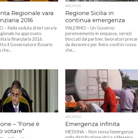
ARCHIVIO
unta Regionale vara
Regione Sicilia in
anziaria 2016
continua emergenza
– Nella seduta di ieri sera la
PALERMO – Un Governo
egionale ha approvato
perennemente in empasse, servizi
mità la finanziaria 2016.
bloccati dai partner, lavoratori precar
tto il Governatore Rosario
da decenni e per finire conti in rosso
 che...
che...
ARCHIVIO
one – “Forse è
Emergenza infinita
o votare”
MESSINA – Non cessa l’emergenza
nella distribuzione idrica a Messina.