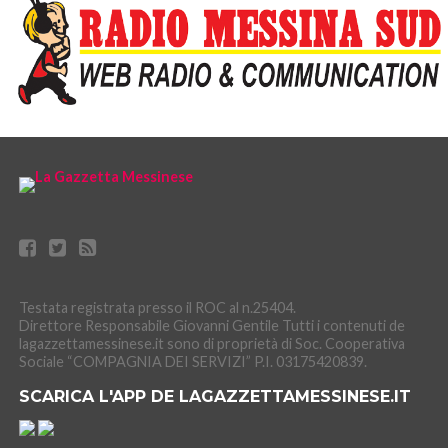
Testata registrata presso il ROC al n.25404.
Direttore Responsabile Giovanni Gentile Tutti i contenuti de
lagazzettamessinese.it sono di proprietà di Soc. Cooperativa
Sociale “COMPAGNIA DEI SERVIZI” P.I. 03175420839.
SCARICA L'APP DE LAGAZZETTAMESSINESE.IT