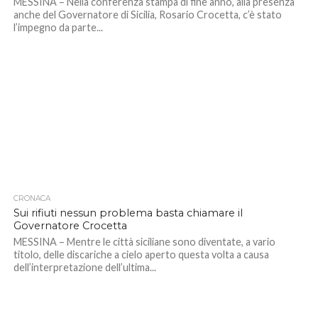
MESSINA – Nella conferenza stampa di fine anno, alla presenza
anche del Governatore di Sicilia, Rosario Crocetta, c’è stato
l’impegno da parte...
CRONACA
Sui rifiuti nessun problema basta chiamare il
Governatore Crocetta
MESSINA – Mentre le città siciliane sono diventate, a vario
titolo, delle discariche a cielo aperto questa volta a causa
dell’interpretazione dell’ultima...