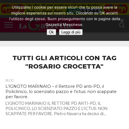
Utilizziamo i cookie per essere sicuri che tu possa avere la
migliore esperienza sul nostro sito. Cliccando su OK accetti
l'utilizzo degli stessi. Buon proseguimento con le pagine della
CONTATTI
Gazzetta Messinese.
COOKIE
DIVENTA
HOME
NOTE
POLICY
BLOGGER
LEGALI
Ok
Leggi di più
TUTTI GLI ARTICOLI CON TAG
"ROSARIO CROCETTA"
BLOG
L’IGNOTO MARINAIO – il Rettore PD anti-PD, il
Policlinico, lo scienziato pazzo e l’ictus: non scappate
per favore.
L’IGNOTO MARINAIO IL RETTORE PD ANTI-PD, IL
POLICINICO, LO SCIENZIATO PAZZO E L’ICTUS: NON
SCAPPATE PER FAVORE. Pietro Navarra ha deciso di...