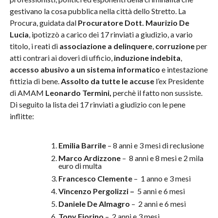
gestivano la cosa pubblica nella città dello Stretto. La
Procura, guidata dal
Procuratore Dott. Maurizio De
Lucia
, ipotizzò a carico dei 17 rinviati a giudizio, a vario
titolo, i reati di
associazione a delinquere
,
corruzione
per
atti contrari ai doveri di ufficio,
induzione indebita
,
accesso abusivo a un sistema informatico
e intestazione
fittizia di bene.
Assolto da tutte le accuse
l’ex Presidente
di AMAM
Leonardo Termini,
perchè il fatto non sussiste.
Di seguito la lista dei 17 rinviati a giudizio con le pene
inflitte:
Emilia Barrile
– 8 anni e 3 mesi di reclusione
Marco Ardizzone
– 8 anni e 8 mesi e 2 mila
euro di multa
Francesco Clemente
– 1 anno e 3 mesi
Vincenzo Pergolizzi –
5 anni e 6 mesi
Daniele De Almagro
– 2 anni e 6 mesi
Tony Fiorino
– 2 anni e 3 mesi