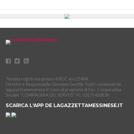
Testata registrata presso il ROC al n.25404.
Direttore Responsabile Giovanni Gentile Tutti i contenuti de
lagazzettamessinese.it sono di proprietà di Soc. Cooperativa
Sociale “COMPAGNIA DEI SERVIZI” P.I. 03175420839.
SCARICA L'APP DE LAGAZZETTAMESSINESE.IT