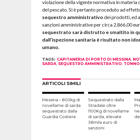
violazione della vigente normativa in materia 
del pescato. Si è pertanto proceduto ad effettu
sequestro amministrativo
dei prodotti, ed
sanzioni amministrative per circa 2.866,00 euro
sequestrato sarà distrutto e smaltito in 
dall’ispezione sanitaria è risultato non i
umano.
TAGS:
CAPITANERIA DI PORTO DI MESSINA
,
NO
SARDA
,
SEQUESTRO AMMINISTRATIVO
,
TONNO
ARTICOLI SIMILI
Messina – 800kg di
Sequestrato dalla
Ma
novellame di sarda
Stradale oltre
Pr
sequestrato dalla
1100Kg di novellame
ne
Guardia Costiera
di sarda, elevate
de
38mila euro di
sanzioni