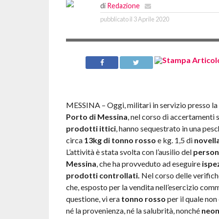
di
Redazione
pubblicato il
3 Aprile 2020
MESSINA – Oggi, militari in servizio presso la
Porto di Messina
, nel corso di accertamenti 
prodotti ittici
, hanno sequestrato in una pesc
circa
13kg di tonno rosso
e kg. 1,5 di
novell
L’attività è stata svolta con l’ausilio del
persona
Messina
, che ha provveduto ad eseguire
ispez
prodotti controllati.
Nel corso delle verifich
che, esposto per la vendita nell’esercizio comm
questione, vi era
tonno rosso
per il quale non
né la provenienza, né la salubrità, nonché
neon