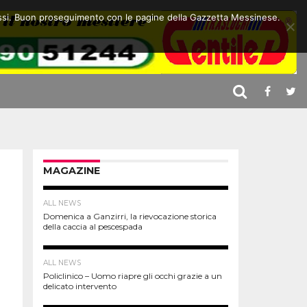
 stessi. Buon proseguimento con le pagine della Gazzetta Messinese.
MAGAZINE
ALL NEWS
Domenica a Ganzirri, la rievocazione storica
della caccia al pescespada
ALL NEWS
Policlinico – Uomo riapre gli occhi grazie a un
delicato intervento