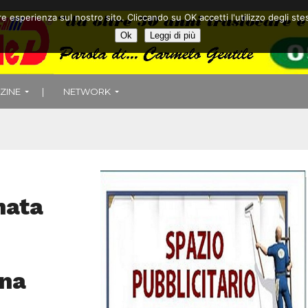
ore esperienza sul nostro sito. Cliccando su OK accetti l'utilizzo degli
Ok
Leggi di più
ZINE
|
NETWORK
nata
ina