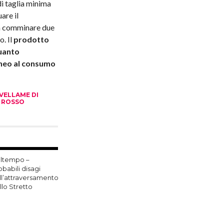
di taglia minima
are il
 a comminare due
. Il
prodotto
quanto
doneo al consumo
VELLAME DI
 ROSSO
ltempo –
obabili disagi
ll’attraversamento
llo Stretto