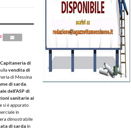
Capitaneria di
sulla
vendita di
heria di Messina
ame di sarda
.
le dell’ASP di
ioni sanitarie ai
e si è appurato
erciale in
 era dimostrabile
ata di sarda
in