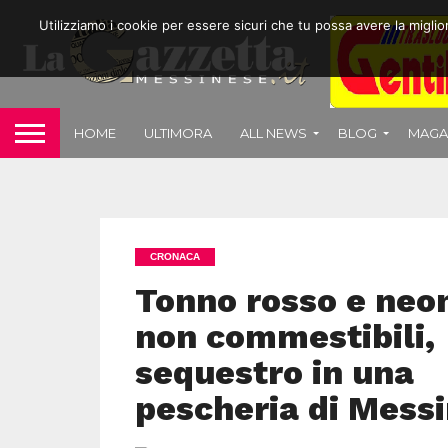
Utilizziamo i cookie per essere sicuri che tu possa avere la migli
HOME
ULTIMORA
ALL NEWS
BLOG
MAGA
CRONACA
Tonno rosso e neo
non commestibili,
sequestro in una
pescheria di Mess