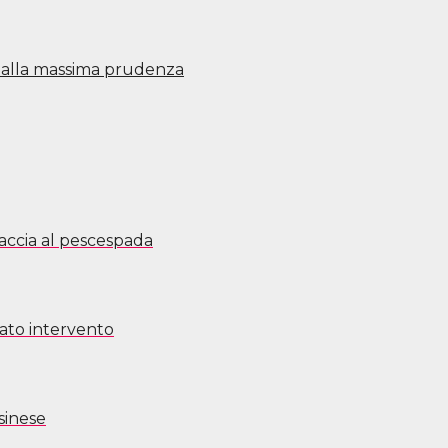
a alla massima prudenza
caccia al pescespada
cato intervento
sinese