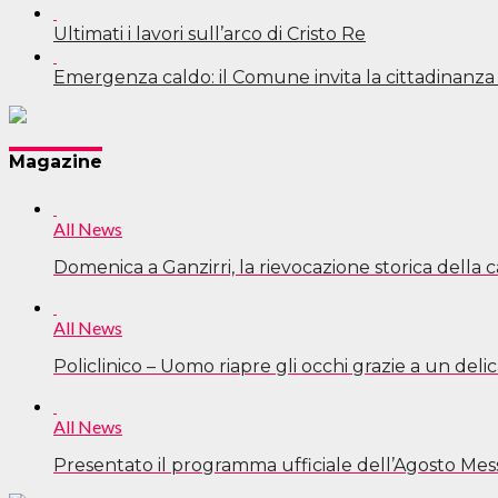
Ultimati i lavori sull’arco di Cristo Re
Emergenza caldo: il Comune invita la cittadinanz
Navigazione
Magazine
articoli
All News
Domenica a Ganzirri, la rievocazione storica della 
All News
Policlinico – Uomo riapre gli occhi grazie a un deli
All News
Presentato il programma ufficiale dell’Agosto Mes