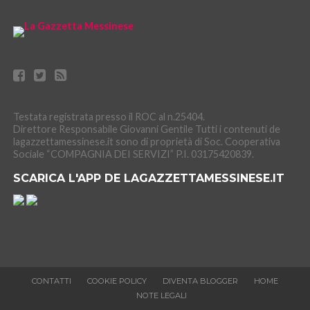
Testata registrata presso il ROC al n.25404.
Direttore Responsabile Giovanni Gentile Tutti i contenuti de
lagazzettamessinese.it sono di proprietà di Soc. Cooperativa
Sociale “COMPAGNIA DEI SERVIZI” P.I. 03175420839.
SCARICA L'APP DE LAGAZZETTAMESSINESE.IT
CONTATTI
COOKIE POLICY
DIVENTA BLOGGER
HOME
NOTE LEGALI