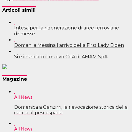
Articoli simili
Intesa per la rigenerazione di aree ferroviarie
dismesse
Domani a Messina l’arrivo della First Lady Biden
Si è insediato il nuovo CdA di AMAM SpA
Navigazione
Magazine
articoli
All News
Domenica a Ganzirri, la rievocazione storica della
caccia al pescespada
All News