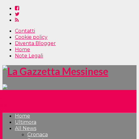
Contatti
Cookie policy
Diventa Blogger
Home
Note Legali
Home
Ultimora
All News
Cronaca