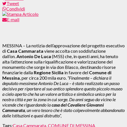
Tweet
Condividi
E-mail
MESSINA – La notizia dell’approvazione del progetto esecutivo
di
Casa Cammarata
viene accolta con soddisfazione
dall’on.
Antonio De Luca
(M5S) che, in questi anni, ha tenuto
alta l’attenzione sulla riqualificazione e valorizzazione del
monumento che sorge in via don Blasco, destinando risorse
finanziarie dalla
Regione Sicilia
in favore del
Comune di
Messina
, per circa 200 mila euro.
“Finalmente – dichiara il
deputato messinese Antonio De Luca – è stato realizzato un passo
decisivo per riportare al suo antico splendore questo piccolo museo
a cielo aperto che ha un valore artistico e simbolico unico per la
nostra città e per la zona in cui sorge. Da anni seguo da vicino le
vicende che riguardando la
casa del Cavaliere Giovanni
Cammarata
, un vero tesoro che è stato colpevolmente abbandonato
dalle Istituzioni e quasi distrutto”,
Tags:
Casa Cammarata
,
COMUNE DI MESSINA