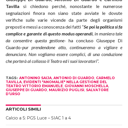
Tavilla
si chiedono perché, nonostante le numerose
segnalazioni finora non siano state avviate le dovute
verifiche sulle varie vicende da parte degli organismi
preposti e messi a conoscenza dei fatti “
Se poi la politica si fa
complice e garante di questo modus operandi
, in maniera tale
da consentire questa gestione-
ha concluso Giuseppe Di
Guardo-
pur prendendone atto, continueremo a vigilare e
denunciare. Non vogliamo essere complici, di una conduzione
che porterà al collasso il Teatro ed i suoi lavoratori
”.
TAGS:
ANTONINO SAIJA
,
ANTONIO DI GUARDO
,
CARMELO
TAVILLA
,
EVIDENTI "ANOMALIE" NELLA GESTIONE DEL
TEATRO VITTORIO EMANUELE
,
GIOVANNI MOSCHELLA
,
GIUSEPPE DI GUARDO
,
MAURIZIO PUGLISI
,
SALVATORE
D’URSO
ARTICOLI SIMILI
Calcio a 5: PGS Luce – SIAC 1 a 4