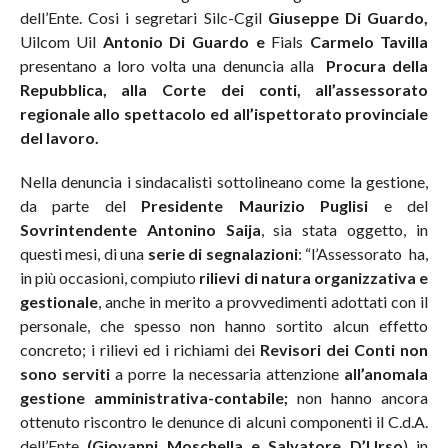
dell’Ente. Cosi i segretari Silc-Cgil
Giuseppe Di Guardo,
Uilcom Uil
Antonio Di Guardo e
Fials
Carmelo Tavilla
presentano a loro volta una denuncia alla
Procura della
Repubblica, alla Corte dei conti, all’assessorato
regionale allo spettacolo ed all’ispettorato provinciale
del lavoro.
Nella denuncia i sindacalisti sottolineano come la gestione,
da parte del
Presidente Maurizio Puglisi
e del
Sovrintendente
Antonino
Saija
, sia stata oggetto, in
questi mesi, di una
serie di segnalazioni
: “l’Assessorato ha,
in più occasioni, compiuto
rilievi di natura organizzativa e
gestionale
, anche in merito a provvedimenti adottati con il
personale, che spesso non hanno sortito alcun effetto
concreto; i rilievi ed i richiami dei
Revisori dei Conti
non
sono serviti
a porre la necessaria attenzione
all’anomala
gestione amministrativa-contabile;
non hanno ancora
ottenuto riscontro le denunce di alcuni componenti il C.d.A.
dell’Ente
(Giovanni Moschella e Salvatore D’Urso
) in