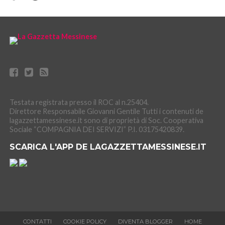
Testata registrata presso il ROC al n.25404.
Direttore Responsabile Giovanni Gentile Tutti i contenuti de
lagazzettamessinese.it sono di proprietà di Soc. Cooperativa
Sociale “COMPAGNIA DEI SERVIZI” P.I. 03175420839.
SCARICA L'APP DE LAGAZZETTAMESSINESE.IT
CONTATTI
COOKIE POLICY
DIVENTA BLOGGER
HOME