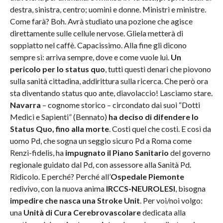
destra, sinistra, centro; uomini e donne. Ministri e ministre.
Come farà? Boh. Avrà studiato una pozione che agisce
direttamente sulle cellule nervose. Gliela metterà di
soppiatto nel caffè. Capacissimo. Alla fine gli dicono
sempre sì: arriva sempre, dove e come vuole lui.
Un
pericolo per lo status quo
, tutti questi denari che piovono
sulla sanità cittadina, addirittura sulla ricerca. Che però ora
sta diventando status quo ante, diavolaccio! Lasciamo stare.
Navarra
– cognome storico – circondato dai suoi “Dotti
Medici e Sapienti” (Bennato)
ha deciso di difendere lo
Status Quo, fino alla morte
. Costi quel che costi. E così da
uomo Pd, che sogna un seggio sicuro Pd a Roma come
Renzi-fidelis, ha
impugnato il Piano Sanitario
del governo
regionale guidato dal Pd, con assessore alla Sanità Pd.
Ridicolo. E perché? Perché all’
Ospedale Piemonte
redivivo, con la nuova anima
IRCCS-NEUROLESI
, bisogna
impedire che nasca una Stroke Unit
. Per voi/noi volgo:
una
Unità di Cura Cerebrovascolare
dedicata alla