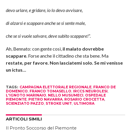
devo urlare, e gridare, io lo devo avvisare,
di alzarsi e scappare anche se si sente male,
che se si vuole salvare, deve subito scappare!
“.
Ah, Bennato: con gente così,
il malato dovrebbe
scappare
. Forse anche il cittadino che sta bene. Ma
restate, per favore. Non lasciatemi solo. Se mi venisse
un ictus…
TAGS:
CAMPAGNA ELETTORALE REGIONALE
,
FRANCO DE
DOMENICO
,
FRANCO TOMASELLO
,
IRCCS NEUROLESI
,
L'IGNOTO MARINAIO
,
NELLO MUSUMECI
,
OSPEDALE
PIEMONTE
,
PIETRO NAVARRA
,
ROSARIO CROCETTA
,
SCIENZIATO PAZZO
,
STROKE UNIT
,
ULTIMORA
ARTICOLI SIMILI
Il Pronto Soccorso del Piemonte