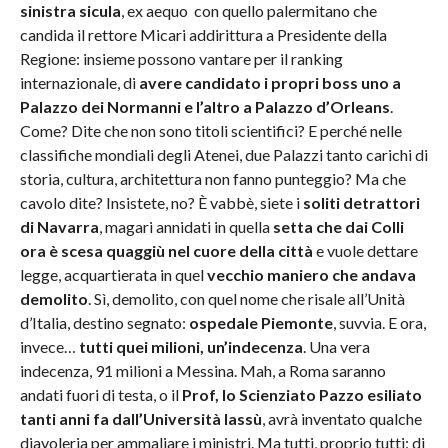
sinistra sicula
, ex aequo
con quello palermitano che
candida il rettore Micari addirittura a Presidente della
Regione: insieme possono vantare per il ranking
internazionale, di
avere candidato i propri boss uno a
Palazzo dei Normanni e l’altro a Palazzo d’Orleans
.
Come? Dite che non sono titoli scientifici? E perché nelle
classifiche mondiali degli Atenei, due Palazzi tanto carichi di
storia, cultura, architettura non fanno punteggio? Ma che
cavolo dite? Insistete, no? È vabbè, siete i
soliti detrattori
di Navarra
, magari annidati in quella
setta che dai Colli
ora è scesa quaggiù nel cuore della città
e vuole dettare
legge, acquartierata in quel
vecchio maniero che andava
demolito
. Sì, demolito, con quel nome che risale all’Unità
d’Italia, destino segnato:
ospedale Piemonte
, suvvia. E ora,
invece…
tutti quei milioni, un’indecenza
. Una vera
indecenza, 91 milioni a Messina. Mah, a Roma saranno
andati fuori di testa, o il
Prof, lo Scienziato Pazzo esiliato
tanti anni fa dall’Università lassù
, avrà inventato qualche
diavoleria per ammaliare i ministri. Ma tutti, proprio tutti: di