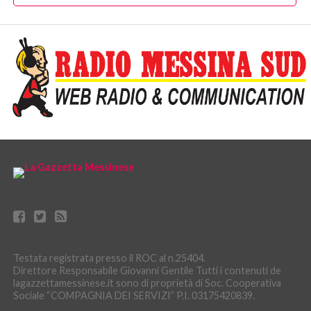
Testata registrata presso il ROC al n.25404.
Direttore Responsabile Giovanni Gentile Tutti i contenuti de
lagazzettamessinese.it sono di proprietà di Soc. Cooperativa
Sociale “COMPAGNIA DEI SERVIZI” P.I. 03175420839.