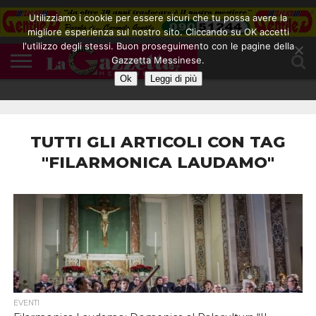
Utilizziamo i cookie per essere sicuri che tu possa avere la
migliore esperienza sul nostro sito. Cliccando su OK accetti
l'utilizzo degli stessi. Buon proseguimento con le pagine della
CONTATTI
Gazzetta Messinese.
COOKIE
DIVENTA
HOME
NOTE
POLICY
BLOGGER
LEGALI
Ok
Leggi di più
TUTTI GLI ARTICOLI CON TAG
"FILARMONICA LAUDAMO"
EVENTI